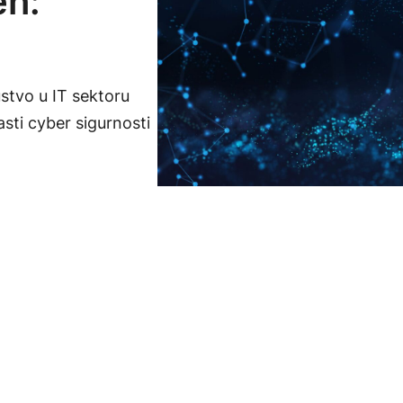
en:
ustvo u IT sektoru
lasti cyber sigurnosti