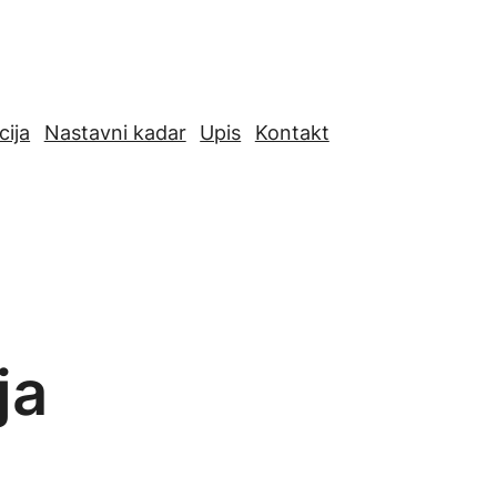
cija
Nastavni kadar
Upis
Kontakt
acebook.com/etf.unsa.ba/
ja