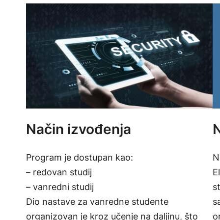
Način izvođenja
N
Program je dostupan kao:
N
– redovan studij
E
– vanredni studij
s
Dio nastave za vanredne studente
s
organizovan je kroz učenje na daljinu, što
o