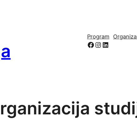
Program
Organiza
https://www.f
Instagram
LinkedIn
ja
rganizacija studi