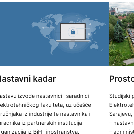
Prosto
astavni kadar
Studijski 
astavu izvode nastavnici i saradnici
Elektrote
lektrotehničkog fakulteta, uz učešće
Sarajevu, 
tručnjaka iz industrije te nastavnika i
– nastavne
aradnika iz partnerskih institucija i
– adminis
rganizacija iz BiH i inostranstva.