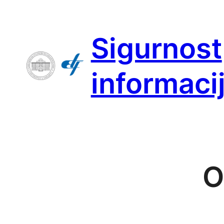
Skip
to
Sigurnost
content
informaci
O