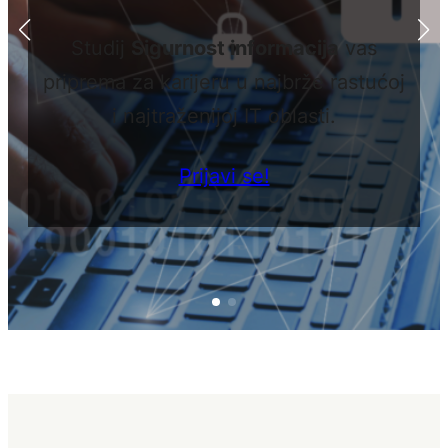
profil ti najviše odgovara. Pr
putanje za pojedinačni profil i
ja
vas
tri ciljna profila i saznaj koje 
 rastućoj
uzeti kako bi što bolje usmj
i.
obrazovanje i vještin
Pronađi svoj put