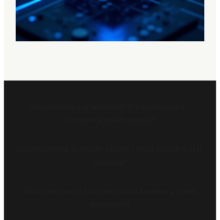
Diplomant/ica si tehničkih ili informacijskih i
komunikacijskih studija?
Diplomant/ica si drugih oblasti i imaš iskustvo u IT
sektoru?
Stručnjak/inja si koji želi razviti karijeru u cyber
sigurnosti?